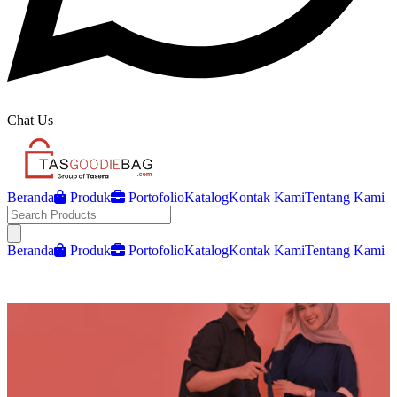
Chat Us
Beranda
Produk
Portofolio
Katalog
Kontak Kami
Tentang Kami
Open main menu
Beranda
Produk
Portofolio
Katalog
Kontak Kami
Tentang Kami