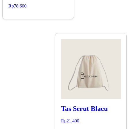
Rp
78,600
Tas Serut Blacu
Rp
21,400