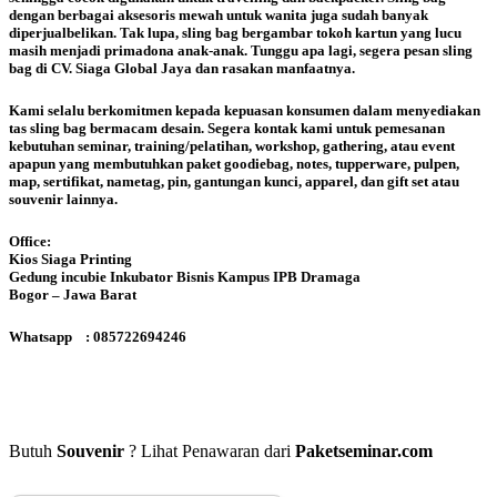
dengan berbagai aksesoris mewah untuk wanita juga sudah banyak
diperjualbelikan. Tak lupa, sling bag bergambar tokoh kartun yang lucu
masih menjadi primadona anak-anak. Tunggu apa lagi, segera pesan sling
bag di CV. Siaga Global Jaya dan rasakan manfaatnya.
Kami selalu berkomitmen kepada kepuasan konsumen dalam menyediakan
tas sling bag bermacam desain. Segera kontak kami untuk pemesanan
kebutuhan seminar, training/pelatihan, workshop, gathering, atau event
apapun yang membutuhkan paket goodiebag, notes, tupperware, pulpen,
map, sertifikat, nametag, pin, gantungan kunci, apparel, dan gift set atau
souvenir lainnya.
Office:
Kios Siaga Printing
Gedung incubie Inkubator Bisnis Kampus IPB Dramaga
Bogor – Jawa Barat
Whatsapp : 085722694246
Butuh
Souvenir
? Lihat Penawaran dari
Paketseminar.com