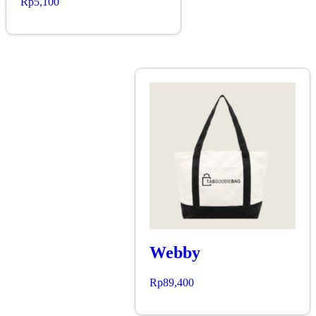
Rp
5,100
Webby
Rp
89,400