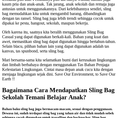
kaum pria dan anak-anak. Tak jarang, anak sekolah dan remaja juga
antusias untuk menggunakannya. Dari kelebihannya sendiri, sling
bag memudahkan kita untuk mengambil barang, dibandingkan
dengan tas ransel. Sling bag juga lebih trendi sehingga cocok untuk
dipakai ke pesta, hangout, sekolah, maupun bekerja.
Oleh karena itu, saatnya kita beralih menggunakan Sling Bag
Casual yang dapat digunakan berkali-kali. Bahan yang kuat dan
awet, memastikan sling bag dapat digunakan hingga bertahun-tahun.
Selain blacu, pilihan bahan lain yang dapat digunakan adalah tas
kanvas, tas spunbond, serta sling bag.
Mari bersama-sama kita selamatkan bumi dari kerusakan lingkungan
dan limbah berbahaya dengan menggunakan Tas Bahan Penjaga
Kelestarian Lingkungan. Cintai masa depan anak cucu kita dengan
menjaga lingkungan sejak dini. Save Our Environment, to Save Our
Earth !!
Bagaimana Cara Mendapatkan Sling Bag
Sekolah Temani Belajar Anak?
Bahan baku sling bag juga bermacam-macam, sesuai dengan penggunaan.
Dewasa ini, sudah terdapat sling bag yang tahan air dan tidak mudah sobek
sehingga cocok digunakan untuk travelling dan backpacker. Sling bag