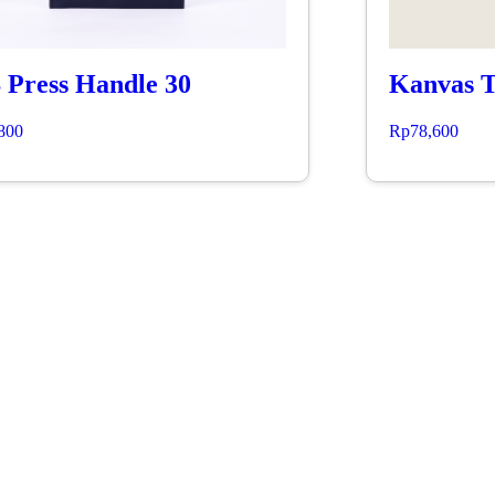
 Press Handle 30
Kanvas Tw
800
Rp
78,600