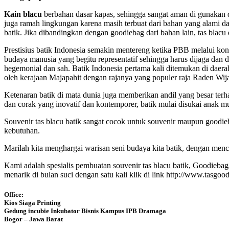
Kain blacu
berbahan dasar kapas, sehingga sangat aman di gunakan dan
juga ramah lingkungan karena masih terbuat dari bahan yang alami da
batik. Jika dibandingkan dengan goodiebag dari bahan lain, tas blacu d
Prestisius batik Indonesia semakin mentereng ketika PBB melalui k
budaya manusia yang begitu representatif sehingga harus dijaga dan d
hegemonial dan sah. Batik Indonesia pertama kali ditemukan di daerah 
oleh kerajaan Majapahit dengan rajanya yang populer raja Raden Wij
Ketenaran batik di mata dunia juga memberikan andil yang besar ter
dan corak yang inovatif dan kontemporer, batik mulai disukai anak 
Souvenir tas blacu batik sangat cocok untuk souvenir maupun goodie
kebutuhan.
Marilah kita menghargai warisan seni budaya kita batik, dengan men
Kami adalah spesialis pembuatan souvenir tas blacu batik, Goodiebag
menarik di bulan suci dengan satu kali klik di link http://www.tas
Office:
Kios Siaga Printing
Gedung incubie Inkubator Bisnis Kampus IPB Dramaga
Bogor – Jawa Barat