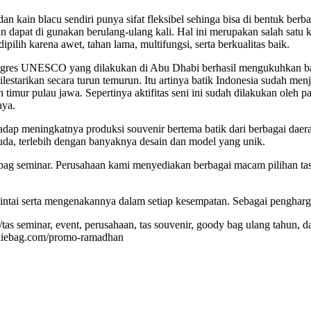
 kain blacu sendiri punya sifat fleksibel sehinga bisa di bentuk berb
n dapat di gunakan berulang-ulang kali. Hal ini merupakan salah satu 
ipilih karena awet, tahan lama, multifungsi, serta berkualitas baik.
ongres UNESCO yang dilakukan di Abu Dhabi berhasil mengukuhkan bat
ilestarikan secara turun temurun. Itu artinya batik Indonesia sudah me
timur pulau jawa. Sepertinya aktifitas seni ini sudah dilakukan oleh pa
aya.
hadap meningkatnya produksi souvenir bertema batik dari berbagai dae
muda, terlebih dengan banyaknya desain dan model yang unik.
bag seminar. Perusahaan kami menyediakan berbagai macam pilihan tas b
cintai serta mengenakannya dalam setiap kesempatan. Sebagai pengharg
/tas seminar, event, perusahaan, tas souvenir, goody bag ulang tahun,
goodiebag.com/promo-ramadhan