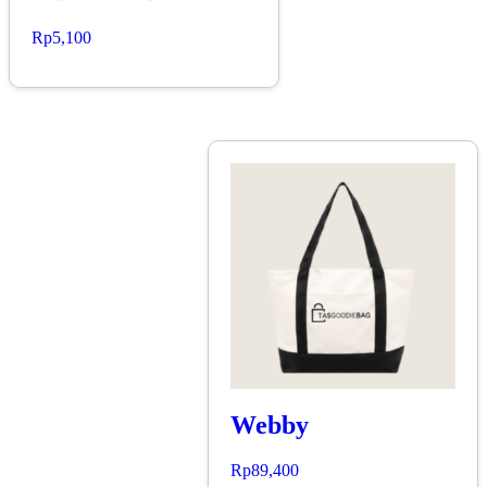
Rp
5,100
Webby
Rp
89,400