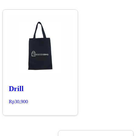
Drill
Rp
30,900